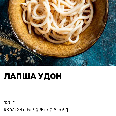
ЛАПША УДОН
120 г
кКал: 246 Б: 7 g Ж: 7 g У: 39 g