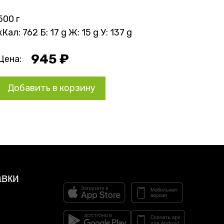
500 г
кКал: 762 Б: 17 g Ж: 15 g У: 137 g
945 ₽
Цена:
Добавить в корзину
авки