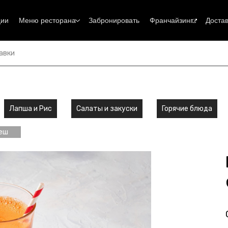
ции
Меню ресторана
Забронировать
Франчайзинг
Достав
авки
Лапша и Рис
Салаты и закуски
Горячие блюда
еш