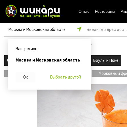
О нас
Рестораны
Ак
Москва и Московская область
Введите адрес дост
от 45 мин
от 1500 ₽
179
₽
Ваш регион
Москва и Московская область
Сеты
Роллы
Супы и хлеб
Боулы и Поке
Главная
Напитки
Морковный фр
Ок
Выбрать другой