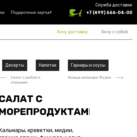
Служба доставки
ка
Подарочные карты
+7 (499) 666-04-00
Хочу доставку
Хочу с собой
Десерты
Напитки
Гарниры и соусы
Салат с рыбой и
Кольца кальмара Фудзи
огурцами
САЛАТ С
МОРЕПРОДУКТАМИ
Кальмары, креветки, мидии,