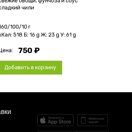
свежие овощи, фунчоза и соус
сладкий чили
160/100/10 г
кКал: 518 Б: 16 g Ж: 23 g У: 61 g
750 ₽
Цена:
Добавить в корзину
авки