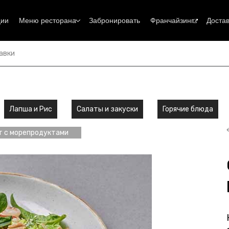
ции
Меню ресторана
Забронировать
Франчайзинг
Достав
авки
Лапша и Рис
Салаты и закуски
Горячие блюда
т с морепродуктами