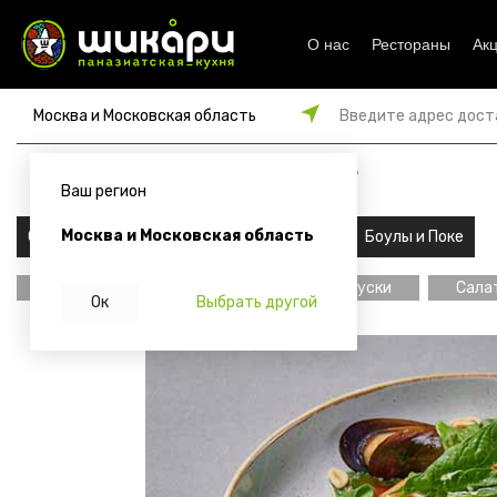
О нас
Рестораны
Ак
Москва и Московская область
Введите адрес дост
от 45 мин
от 1500 ₽
179
₽
Ваш регион
Москва и Московская область
Сеты
Роллы
Супы и хлеб
Боулы и Поке
Главная
Салаты и закуски
Сала
Ок
Выбрать другой