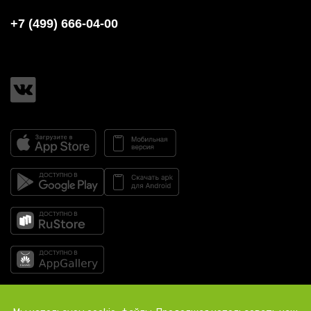
+7 (499) 666-04-00
© 2026 Росинтер Ресторантс «Шикари», Россия, г. Москва, тел.: +7